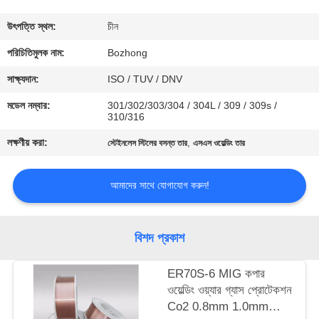
নিয়ন্ত্রণ
উৎপত্তি স্থল:
চীন
যোগাযোগ
পরিচিতিমুলক নাম:
Bozhong
করুন
সাক্ষ্যদান:
ISO / TUV / DNV
মডেল নম্বার:
301/302/303/304 / 304L / 309 / 309s /
310/316
উদ্ধৃতির
লক্ষণীয় করা:
,
স্টেইনলেস স্টিলের বসন্ত তার
এসএস ওয়েল্ডিং তার
জন্য
আবেদন
আমাদের সাথে যোগাযোগ করুন!
সাইট
বিশদ প্রকাশ
ম্যাপ
ER70S-6 MIG কপার
PRIVACY
ওয়েল্ডিং ওয়্যার গ্যাস প্রোটেকশন
Co2 0.8mm 1.0mm
POLICY