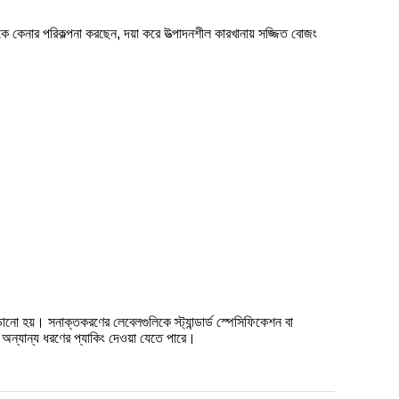
ে কেনার পরিকল্পনা করছেন, দয়া করে উত্পাদনশীল কারখানায় সজ্জিত বোজং
ড়ানো হয়। সনাক্তকরণের লেবেলগুলিকে স্ট্যান্ডার্ড স্পেসিফিকেশন বা
ে অন্যান্য ধরণের প্যাকিং দেওয়া যেতে পারে।