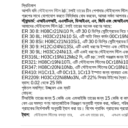
স্থিতিমাপ
আপনি যদি
স্টেইনলেস স্টিল
ldালাই
তারের
চীন পেশাদার স্টেইনলেস স্ট
গ্রুপের সাথে যোগাযোগ করতে নির্দ্বিধায় বোধ করবেন, আমরা সর্বদা আপনার
স্ট্যান্ডার্ড: এআইএসআই, এএসটিএম, ডিআইএন, এন, জিবি এবং জেআইএস
আমাদের স্টেইনলেস স্টিল ldালাই তারের অনেক ধরণের আছে:
ER
30
8: H08Cr21Ni10 সি, এটি
30
0 ডিগ্রি সেন্টিগ্রেডের নিচে
ER
30
8L: H03Cr21Ni10 Si, এটি অতি নিম্ন কার্বন 00Cr19Ni10
ER
30
8Si: H08Cr21Ni10Si1, এটি
30
0 ডিগ্রি সেন্টিগ্রেডের 
ER
30
9: H12Cr24Ni13Si, এটি একই ধরণের ইস্পাত এবং স্টেইনলেস 
ER
30
9L: H03Cr24Ni13, এটি একই ধরণের স্টেইনলেস স্টিল এবং আচ্ছ
ER316L: H03Cr19Ni12Mo2 সি, এটি reালাই সরঞ্জাম জন্য ইউরিয়া
ER321: H08Cr19Ni10Ti, এটি স্টেইনলেস স্টিলের 0Cr18Ni10Ti ওয়ে
ER347: H08Cr20Ni10Nb, এটি স্টেইনলেস স্টিলের 0Cr18Ni10Ti ওয়
ER410: H1Cr13, এটি 0Cr13, 1Cr13 ইস্পাত জন্য ব্যবহৃত এবং প্র
ER2209: H03Cr22Ni8Mo3N, এটি 22% সিআর টাইপের দ্বৈত ফেজ 
ব্যাস: 0.02 থেকে 25 মিমি
পৃষ্ঠতল সমাপ্তি: উজ্জ্বল এবং ম্যাট
মোড়ক:
টিআইজি তারের জন্য 5 কেজি এবং এমআইজি তারের জন্য 15 কেজি বা কা
বেল এর সমস্ত পণ্য আন্তর্জাতিক নিয়ন্ত্রণ অনুযায়ী প্যাক করা, সঞ্চিত, পর
গ্রাহকের নির্দেশাবলী অনুযায়ী ট্যাগ করা হয়। বিশেষ প্যাকিং গ্রাহকের প্
ট্যাগ:
স্টেইনলেস স্টিলের বসন্ত তার
,
এস এস তারের রড
,
এসএস ওয়েল্