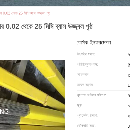
0.02 থেকে 25 মিমি ব্যাস উজ্জ্বল পৃষ্ঠ
0.02 থেকে 25 মিমি ব্যাস উজ্জ্বল পৃষ্ঠ
বেসিক ইনফরমেশন
উৎপত্তি স্থল:
চ
পরিচিতিমুলক নাম:
B
সাক্ষ্যদান:
I
মডেল নম্বার:
E
ন্যূনতম চাহিদার পরিমাণ:
বি
মূল্য:
n
প্যাকেজিং বিবরণ:
সম
ডেলিভারি সময়:
3