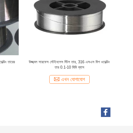
S স্টেইনলেস স্টিল eldালাই
দুর্দান্ত স্ট্রেইনেস স্টেইনলেস স্টিল ওয়্যার ইনকনএলএক্স 
স্থাপকতা শক্ত জারা প্রতিরোধের
এনএস 333 মোনেল 400 ইনকোনেল 718 গ্রেড
এখন যোগাযোগ
এখন যোগাযোগ