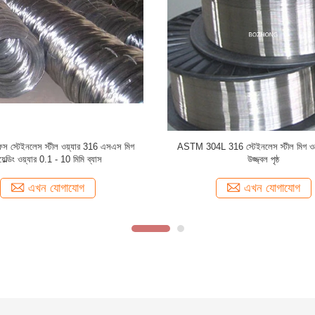
উজ্জ্বল এসএস ওয়্যার রড 409 410 420 430 431 440
AWS A5.20 E71T-G
গ্রেড চমৎকার কয়েল গঠনের ক্ষমতা
তারের উচ্চ স্থিতি
এখন যোগাযোগ