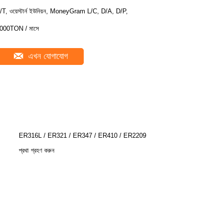
/T, ওয়েস্টার্ন ইউনিয়ন, MoneyGram L/C, D/A, D/P,
000TON / মাসে
এখন যোগাযোগ
ER316L / ER321 / ER347 / ER410 / ER2209
প্রথা গ্রহণ করুন