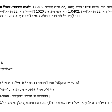
্টিলের গোলাকার রডগুলি
, 1.0402, ডিআইএন সি 22, এআইএসআই 1020 ফরজিং, শিট, কয়েল, এবং প
0402, ডিআইএন সি 22, এআইএসআই 1020 রাসায়নিক রচনা এবং 1.0402, ডিআইএন সি 22, এআইএসআই 
রয়েছে haveযাতে ব্যবহারকারীর প্রয়োজনীয়তার সাথে সর্বাধিক সন্তুষ্ট হন।
পারি।
 শ্যাফটগুলি
িং / শোধন + টেম্পারিং / গ্রাহকের প্রয়োজনীয়তার ভিত্তিতে কোনও শর্ত
স) / গ্রাউন্ড / রুক্ষ মেশিনিং / সূক্ষ্ম মেশিনিং /
/ ইএসআর / ভ্যাকুয়াম গ্রাসযোগ্য ইলেক্ট্রোড।
ভিত্তি করে প্রযুক্তির, সরঞ্জাম এবং দামের সুবিধাসহ সমস্ত ধরণের শিল্পের জন্য নিখরচায় পরিষেবা 1