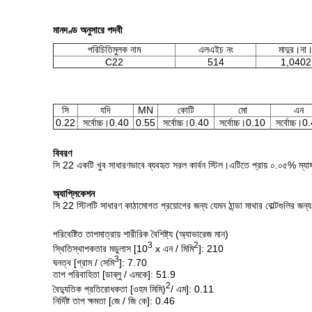
মানদণ্ড অনুসারে পদবী
পরিচিতিমুলক নাম
এলএইচ নং
মাদুর।না
C22
514
1,0402
সি
যদি
MN
কোটি
মো
এন
0.22
সর্বোচ্চ।0.40
0.55
সর্বোচ্চ।0.40
সর্বোচ্চ।0.10
সর্বোচ্চ।0
বিবরণ
সি 22 একটি খুব সাধারণভাবে ব্যবহৃত সরল কার্বন স্টিল।এটিতে প্রায় ০.০৫% ম্যা
অ্যাপ্লিকেশন
সি 22 স্টিলটি সাধারণ কাঠামোগত প্রয়োগের জন্য যেমন ঠান্ডা মাথার বোল্টগুলির জন্য
পরিবেষ্টিত তাপমাত্রায় শারীরিক বৈশিষ্ট্য (অ্যাভারেজ মান)
3
2
স্থিতিস্থাপকতার মডুলাস [10
x এন / মিমি
]: 210
3
ঘনত্ব [গ্রাম / সেমি
]: 7.70
তাপ পরিবাহিতা [ডাব্লু / এমকে]: 51.9
2
বৈদ্যুতিক প্রতিরোধকতা [ওহম মিমি)
/ এম]: 0.11
নির্দিষ্ট তাপ ক্ষমতা [জে / জি কে]: 0.46