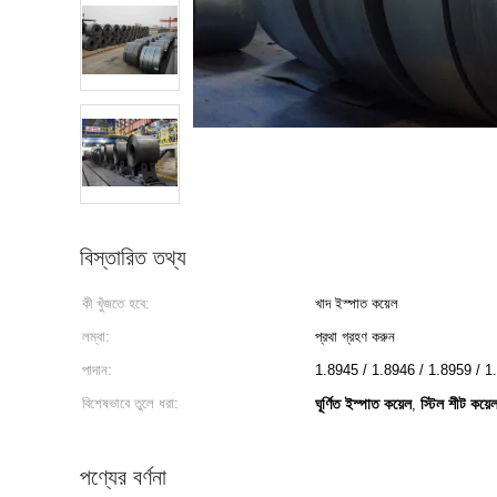
বিস্তারিত তথ্য
কী খুঁজতে হবে:
খাদ ইস্পাত কয়েল
লম্বা:
প্রথা গ্রহণ করুন
পাদান:
1.8945 / 1.8946 / 1.8959 / 1
বিশেষভাবে তুলে ধরা:
ঘূর্ণিত ইস্পাত কয়েল
স্টিল শীট কয়ে
,
পণ্যের বর্ণনা