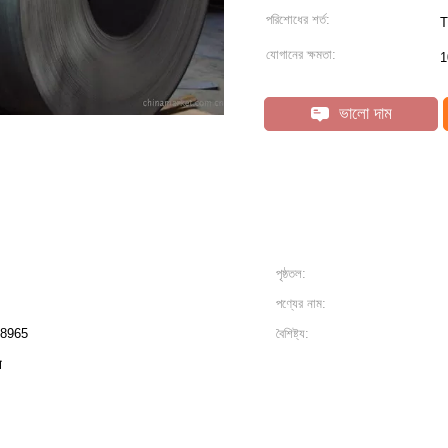
পরিশোধের শর্ত:
T
যোগানের ক্ষমতা:
1
ভালো দাম
পৃষ্ঠতল:
পণ্যের নাম:
.8965
বৈশিষ্ট্য:
ল