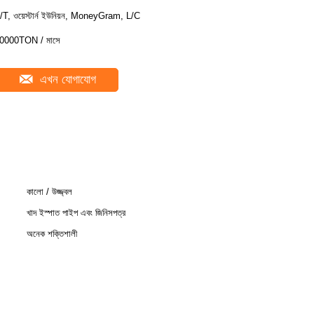
/T, ওয়েস্টার্ন ইউনিয়ন, MoneyGram, L/C
0000TON / মাসে
এখন যোগাযোগ
কালো / উজ্জ্বল
খাদ ইস্পাত পাইপ এবং জিনিসপত্র
অনেক শক্তিশালী