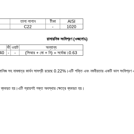
।
তালা লাগান
টীকা
AISI
C22
-
1020
রাসায়নিক সংমিশ্রণ (ওজনে%)
ভী
ওয়াট
অন্যান্য
.40
-
-
(সিআর + মো + নি) = সর্বোচ্চ।0.63
ঙ্গানিজ সহ নামমাত্র কার্বন সামগ্রী রয়েছে 0.22%।এটি শক্তি এবং নমনীয়তার একটি ভাল সংমিশ্রণ এ
 ব্যবহৃত হয়।এটি প্রায়শই শক্ত অবস্থার ক্ষেত্রে ব্যবহৃত হয়।