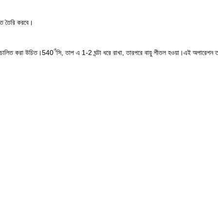
্তি তৈরি করবে।
ণ
ারা চালিত করা উচিত।540
সি, তাপ এ 1-2 ঘন্টা ধরে রাখা, তারপরে বায়ু শীতল হওয়া।এই অপারেশন তাপ