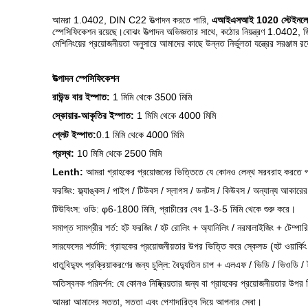
আমরা 1.0402, DIN C22 উত্পাদন করতে পারি,
এআইএসআই 1020 স্টেইনলেস স
স্পেসিফিকেশন রয়েছে।বোঝং উত্পাদন অভিজ্ঞতার সাথে, কঠোর নিয়ন্ত্রণ 1.
মেশিনিংয়ের প্রয়োজনীয়তা অনুসারে আমাদের কাছে উন্নত নির্ভুলতা যন্ত্রের সরঞ্জাম 
উত্পাদন স্পেসিফিকেশন
রাউন্ড বার ইস্পাত:
1 মিমি থেকে 3500 মিমি
স্কোয়ার-আকৃতির ইস্পাত:
1 মিমি থেকে 4000 মিমি
প্লেট ইস্পাত:
0.1 মিমি থেকে 4000 মিমি
প্রস্থ:
10 মিমি থেকে 2500 মিমি
Lenth:
আমরা গ্রাহকের প্রয়োজনের ভিত্তিতে যে কোনও লেন্থ সরবরাহ করতে 
ফরজিং: ফ্ল্যাঙ্কস / পাইপ / টিউবস / স্লাগস / ডনটস / কিউবস / অন্যান্য আকারের
টিউবিংস: ওডি: φ6-1800 মিমি, প্রাচীরের বেধ 1-3-5 মিমি থেকে শুরু করে।
সমাপ্ত সামগ্রীর শর্ত: হট ফরজিং / হট রোলিং + অ্যানিলিং / নরমালাইজিং + টেম্পার
সারফেসের শর্তাদি: গ্রাহকের প্রয়োজনীয়তার উপর ভিত্তি করে স্কেলড (হট ওয়ার্কিং ফিনি
ধাতুবিদ্যুৎ প্রক্রিয়াকরণের জন্য চুল্লি: বৈদ্যুতিন চাপ + এলএফ / ভিডি / ভিওডি 
অতিস্বনক পরিদর্শন: যে কোনও নিষ্ক্রিয়তার জন্য বা গ্রাহকের প্রয়োজনীয়তার উপর 
আমরা আমাদের সততা, সততা এবং পেশাদারিত্ব দিয়ে আপনার সেবা।