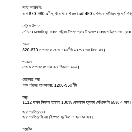
সফট অ্যানিলিং
ণ
তাপ 870-980 এ
সি, ধীরে ধীরে শীতল।এটি 450 এমপিএর সর্বনিম্ন প্রসার্য শক
স্ট্রেস উপশম
মেশিনের চাপগুলি দূর করতে স্ট্রেস উপশম প্রায় উত্তাপের মাধ্যমে উত্তাপের দ্ব
শক্ত
ণ
820-870 তাপমাত্রা থেকে শক্ত
সি এর পরে জল নিভে যায়।
পানদান
মেজাজ তাপমাত্রা: দয়া করে জিজ্ঞাসা করুন।
জোড়দার করা
ণ
গরম গঠনের তাপমাত্রা: 1200-950
সি
যন্ত্র
1112 কার্বন স্টিলের তুলনায় 100% বেসলাইন তুলনায় মেশিনেবলি 65% এ ভাল।
জারা প্রতিরোধের
জারা প্রতিরোধী নয়।ইস্পাত সুরক্ষিত না হলে জং হবে।
ওয়েল্ডিং