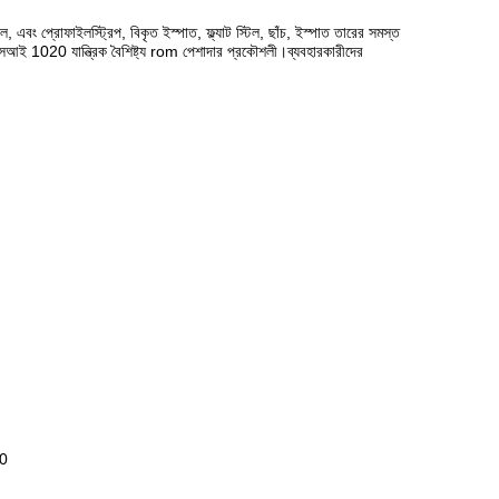
্রোফাইলস্ট্রিপ, বিকৃত ইস্পাত, ফ্ল্যাট স্টিল, ছাঁচ, ইস্পাত তারের সমস্ত
1020 যান্ত্রিক বৈশিষ্ট্য rom পেশাদার প্রকৌশলী।ব্যবহারকারীদের
00