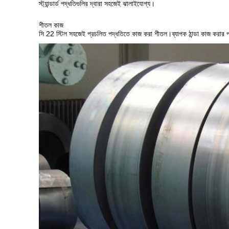
স্ট্যান্ডার্ড পদ্ধতিগুলির দ্বারা সহজেই ঝালাইযোগ্য।
শীতল কাজ
সি 22 স্টিল সহজেই প্রচলিত পদ্ধতিতে কাজ করা শীতল।ব্যাপক ঠান্ডা কাজ করার পরে