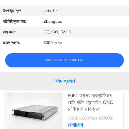
নিয়ন্ত্রণ
উৎপত্তি স্থল:
হেনান, চীন
যোগাযোগ
পরিচিতিমুলক নাম:
Zhongduo
করুন
সাক্ষ্যদান:
CE, ISO, RoHS
মডেল নম্বার:
6000 সিরিজ
উদ্ধৃতির
জন্য
আমাদের সাথে যোগাযোগ করুন!
আবেদন
বিশদ প্রকাশ
6061 অ্যালয় অ্যালুমিনিয়াম
অটো পার্টস প্রোফাইল CNC
মেশিনিং উচ্চ নির্ভুলতা
USD15-50000/pcs MOQ:500 কেজি
যোগাযোগ