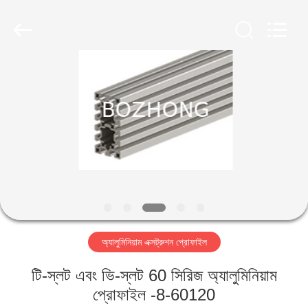
স্টিল
প্লেট
সরবরাহকারী.
Copyright
©
2020
-
2022
বাড়ি
sssteelplate.com.
All
Rights
Reserved.
পণ্য
আমাদের
সম্পর্কে
কারখানা
অ্যালুমিনিয়াম এক্সট্রুশন প্রোফাইল
ভ্রমণ
টি-স্লট এবং ভি-স্লট 60 সিরিজ অ্যালুমিনিয়াম
মান
প্রোফাইল -8-60120