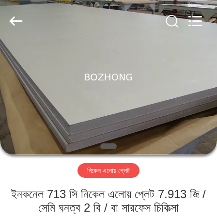
স্টিল
প্লেট
সরবরাহকারী.
Copyright
©
2020
-
2022
বাড়ি
sssteelplate.com.
All
Rights
Reserved.
পণ্য
আমাদের
সম্পর্কে
কারখানা
নিকেল এলোয় প্লেট
ভ্রমণ
ইনকনেল 713 সি নিকেল এলোয় প্লেট 7.913 জি /
মান
সেমি ঘনত্ব 2 বি / বা সারফেস চিকিত্সা