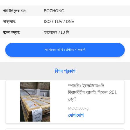
নিয়ন্ত্রণ
পরিচিতিমুলক নাম:
BOZHONG
যোগাযোগ
সাক্ষ্যদান:
ISO / TUV / DNV
করুন
মডেল নম্বার:
ইনকোনেল 713 সি
উদ্ধৃতির
আমাদের সাথে যোগাযোগ করুন!
জন্য
আবেদন
বিশদ প্রকাশ
স্পারকিং ইলেক্ট্রোডগুলি
বিরামবিহীন ঝালাই নিকেল 201
প্লেট
MOQ:500kg
যোগাযোগ