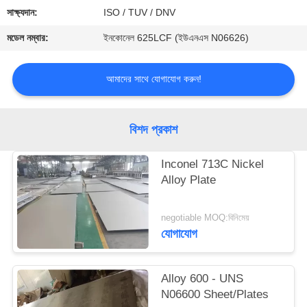
নিয়ন্ত্রণ
সাক্ষ্যদান:
ISO / TUV / DNV
মডেল নম্বার:
ইনকোনেল 625LCF (ইউএনএস N06626)
যোগাযোগ
করুন
আমাদের সাথে যোগাযোগ করুন!
উদ্ধৃতির
বিশদ প্রকাশ
জন্য
আবেদন
Inconel 713C Nickel
Alloy Plate
negotiable MOQ:বিনিমেয়
যোগাযোগ
Alloy 600 - UNS
N06600 Sheet/Plates