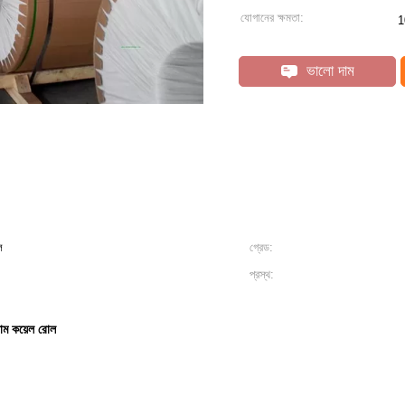
যোগানের ক্ষমতা:
1
ভালো দাম
ল
গ্রেড:
প্রস্থ:
য়াম কয়েল রোল