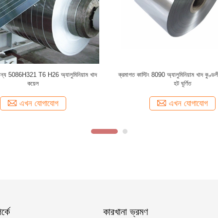
িল
অ্যালুমিনিয়াম খাদ কুণ্ডলী রঙ লেপা 2024 অ্যালুমিনিয়াম গটার
ASTM রঙ লেপা T3
কুণ্ডলী
এখন যোগাযোগ
্কে
কারখানা ভ্রমণ