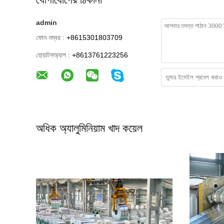
admin
ফোন নম্বর :
+8615301803709
হোয়াটসঅ্যাপ :
+8613761223256
অধিক অ্যালুমিনিয়াম খাদ কয়েল