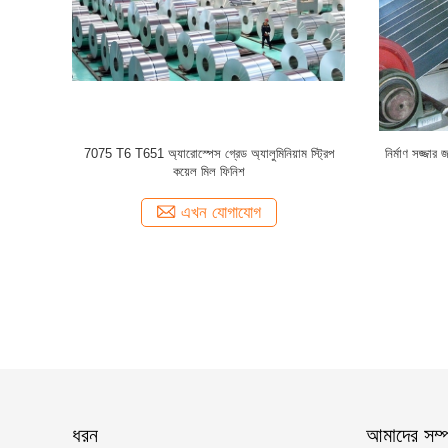
03 অ্যালুমিনিয়াম খাদ কুণ্ডলী T851
JIS রঙ লেপা অ্যালুমিনিয়াম কুণ্ডলী 0.80 মিমি বেধ টেব
2200mm প্রস্থ
প্যানেলের জন্য
এখন যোগাযোগ
এখন যোগাযোগ
ধরন
আমাদের সম্পর