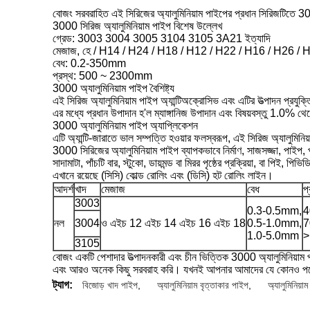
বোজং সরবরাহিত এই সিরিজের অ্যালুমিনিয়াম পাইপের প্রধান সিরিজটিতে 
3000 সিরিজ অ্যালুমিনিয়াম পাইপ বিশেষ উল্লেখ
গ্রেড: 3003 3004 3005 3104 3105 3A21 ইত্যাদি
মেজাজ, হে / H14 / H24 / H18 / H12 / H22 / H16 / H26 / 
বেধ: 0.2-350mm
প্রস্থ: 500 ~ 2300mm
3000 অ্যালুমিনিয়াম পাইপ বৈশিষ্ট্য
এই সিরিজ অ্যালুমিনিয়াম পাইপ অ্যান্টিঅক্রোসিভ এবং এটির উত্পাদন প্রযুক
এর মধ্যে প্রধান উপাদান হ'ল ম্যাঙ্গানিজ উপাদান এবং বিষয়বস্তু 1.0%
3000 অ্যালুমিনিয়াম পাইপ অ্যাপ্লিকেশন
এটি অ্যান্টি-জারাতে ভাল সম্পত্তি হওয়ার ফলস্বরূপ, এই সিরিজ অ্যালুমিনিয়
3000 সিরিজের অ্যালুমিনিয়াম পাইপ ব্যাপকভাবে নির্মাণ, সাজসজ্জা, পাইপ, 
সাদামাটা, পাঁচটি বার, স্টুকো, ডায়মন্ড বা মিরর পৃষ্ঠের প্রক্রিয়া, বা পিই, পিভ
এখানে রয়েছে (সিসি) কোল্ড রোলিং এবং (ডিসি) হট রোলিং লাইন।
আদর্শ
খাদ
মেজাজ
বেধ
প্
3003
0.3-0.5mm,
4
নল
3004
ও এইচ 12 এইচ 14 এইচ 16 এইচ 18
0.5-1.0mm,
7
1.0-5.0mm
>
3105
বোজং একটি পেশাদার উত্পাদনকারী এবং চীন ভিত্তিক 3000 অ্যালুমিনিয়াম পাইপের
এবং আরও অনেক কিছু সরবরাহ করি। যখনই আপনার আমাদের যে কোনও পণ্যের 
ট্যাগ:
বিজোড় খাদ পাইপ
,
অ্যালুমিনিয়াম বৃত্তাকার পাইপ
,
অ্যালুমিনিয়া