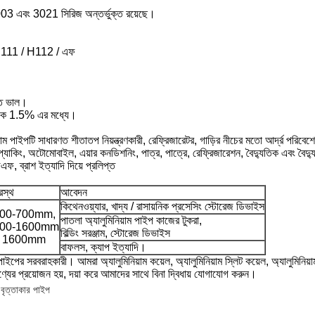
3003 এবং 3021 সিরিজ অন্তর্ভুক্ত রয়েছে।
H111 / H112 / এফ
্তি ভাল।
 থেকে 1.5% এর মধ্যে।
াম পাইপটি সাধারণত শীতাতপ নিয়ন্ত্রণকারী, রেফ্রিজারেটর, গাড়ির নীচের মতো আর্দ্র পরিবেশ
প্যাকিং, অটোমোবাইল, এয়ার কনডিশনিং, পাত্র, পাত্রে, রেফ্রিজারেশন, বৈদ্যুতিক এবং বৈদ্
িডিএফ, ব্রাশ ইত্যাদি দিয়ে প্রলিপ্ত
রস্থ
আবেদন
কিথেনওয়্যার, খাদ্য / রাসায়নিক প্রসেসিং স্টোরেজ ডিভাইস
00-700mm,
পাতলা অ্যালুমিনিয়াম পাইপ কাজের টুকরা,
00-1600mm
বিল্ডিং সরঞ্জাম, স্টোরেজ ডিভাইস
 1600mm
বাফলস, ক্যাপ ইত্যাদি।
 সরবরাহকারী। আমরা অ্যালুমিনিয়াম কয়েল, অ্যালুমিনিয়াম স্লিট কয়েল, অ্যালুমিনিয়াম শীট
প্রয়োজন হয়, দয়া করে আমাদের সাথে বিনা দ্বিধায় যোগাযোগ করুন।
ম বৃত্তাকার পাইপ