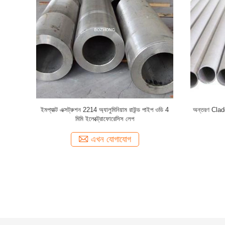
7075 টি 6
বেধ 40 মিমি এক্সট্রুশন 6061 টি 6 অ্যালুমিনিয়াম স্কোয়ার
অ্যানোডাইজ
টিউব
এখন যোগাযোগ