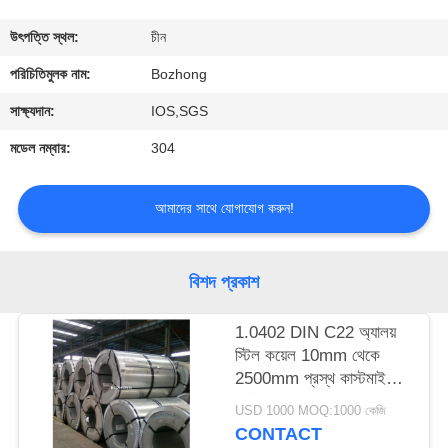
নিয়ন্ত্রণ
উৎপত্তি স্থল:
চীন
যোগাযোগ
পরিচিতিমুলক নাম:
Bozhong
করুন
সাক্ষ্যদান:
IOS,SGS
মডেল নম্বার:
304
উদ্ধৃতির
জন্য
আমাদের সাথে যোগাযোগ করুন!
আবেদন
বিশদ প্রকাশ
সাইট
1.0402 DIN C22 অ্যালয়
ম্যাপ
স্টিল কয়েল 10mm থেকে
2500mm প্রস্থ কাস্টমাইজড
PRIVACY
দৈর্ঘ্য
USD 1000 MOQ:1000 কেজি
POLICY
CONTACT