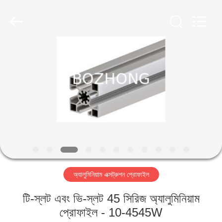
Bozhong
Metal
Group
Co.,
Ltd..
All
Rights
Reserved.
বাড়ি
পণ্য
আমাদের
সম্পর্কে
কারখানা
অ্যালুমিনিয়াম এক্সট্রুশন প্রোফাইল
ভ্রমণ
টি-স্লট এবং ভি-স্লট 45 সিরিজ অ্যালুমিনিয়াম
মান
প্রোফাইল - 10-4545W