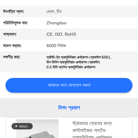
নিয়ন্ত্রণ
উৎপত্তি স্থল:
হেনান, চীন
যোগাযোগ
পরিচিতিমুলক নাম:
Zhongduo
করুন
সাক্ষ্যদান:
CE, ISO, RoHS
মডেল নম্বার:
6000 সিরিজ
উদ্ধৃতির
লক্ষণীয় করা:
,
ব্যাটারি ট্রে অ্যালুমিনিয়াম এক্সট্রুশন প্রোফাইল 6061
,
জন্য
মিল ফিনিশ অ্যালুমিনিয়াম এক্সট্রুশন প্রোফাইল
0.5 মিমি স্লটেড অ্যালুমিনিয়াম এক্সট্রুশন
আবেদন
আমাদের সাথে যোগাযোগ করুন!
সাইট
ম্যাপ
বিশদ প্রকাশ
PRIVACY
স্ট্রাকচার ফ্রেমের জন্য
কাস্টমাইজড স্লটেড
POLICY
অ্যালুমিনিয়াম এক্সট্রুশন