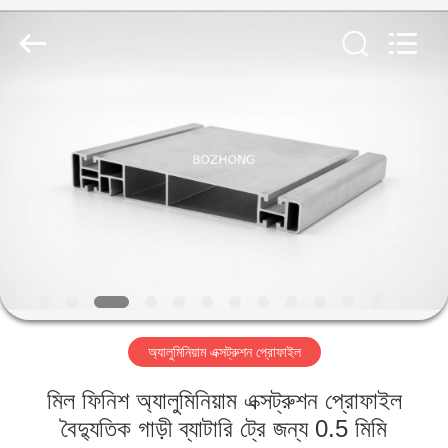
Bozhong
Metal
Group
Co.,
Ltd..
All
Rights
Reserved.
বাড়ি
পণ্য
আমাদের
সম্পর্কে
কারখানা
অ্যালুমিনিয়াম এক্সট্রুশন প্রোফাইল
ভ্রমণ
মিল ফিনিশ অ্যালুমিনিয়াম এক্সট্রুশন প্রোফাইল
মান
বৈদ্যুতিক গাড়ী ব্যাটারি ট্রে জন্য 0.5 মিমি