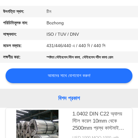
নিয়ন্ত্রণ
উৎপত্তি স্থল:
চীন
যোগাযোগ
পরিচিতিমুলক নাম:
Bozhong
করুন
সাক্ষ্যদান:
ISO / TUV / DNV
মডেল নম্বার:
431/446/440 এ / 440 বি / 440 সি
উদ্ধৃতির
লক্ষণীয় করা:
,
স্পষ্টতা স্টেইনলেস স্টিল ফালা
স্টেইনলেস স্টীল ফালা রোল
জন্য
আবেদন
আমাদের সাথে যোগাযোগ করুন!
সাইট
বিশদ প্রকাশ
ম্যাপ
1.0402 DIN C22 অ্যালয়
স্টিল কয়েল 10mm থেকে
PRIVACY
2500mm প্রস্থ কাস্টমাইজড
POLICY
দৈর্ঘ্য
USD 1000 MOQ:1000 কেজি