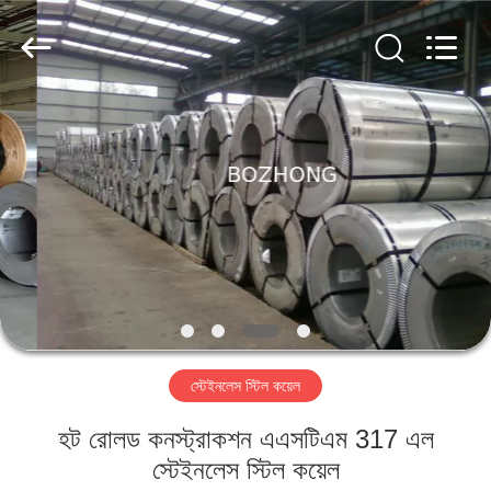
Bozhong
Metal
Group
Co.,
Ltd..
All
Rights
Reserved.
বাড়ি
পণ্য
আমাদের
সম্পর্কে
কারখানা
স্টেইনলেস স্টিল কয়েল
ভ্রমণ
হট রোলড কনস্ট্রাকশন এএসটিএম 317 এল
মান
স্টেইনলেস স্টিল কয়েল