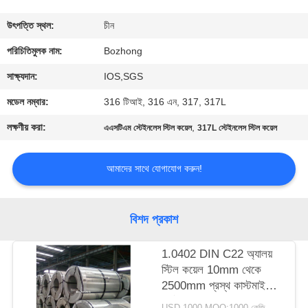
নিয়ন্ত্রণ
উৎপত্তি স্থল:
চীন
যোগাযোগ
পরিচিতিমুলক নাম:
Bozhong
করুন
সাক্ষ্যদান:
IOS,SGS
মডেল নম্বার:
316 টিআই, 316 এন, 317, 317L
উদ্ধৃতির
লক্ষণীয় করা:
,
এএসটিএম স্টেইনলেস স্টিল কয়েল
317L স্টেইনলেস স্টিল কয়েল
জন্য
আবেদন
আমাদের সাথে যোগাযোগ করুন!
সাইট
বিশদ প্রকাশ
ম্যাপ
1.0402 DIN C22 অ্যালয়
স্টিল কয়েল 10mm থেকে
PRIVACY
2500mm প্রস্থ কাস্টমাইজড
POLICY
দৈর্ঘ্য
USD 1000 MOQ:1000 কেজি