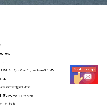
ীন
ozhong
OS
.1191, ডিআইএন সি কে 45, এআইএসআই 1045
1TON
ধারণ রফতানি স্ট্যান্ডার্ড প্যাকিং
5-45days পরে আমানত প্রাপ্ত
ল / সি, টি / টি