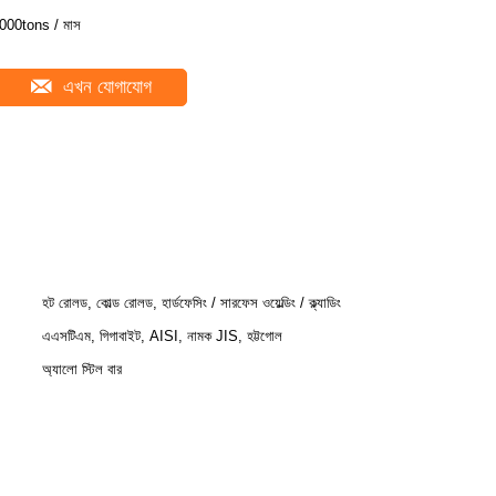
000tons / মাস
এখন যোগাযোগ
হট রোলড, কোল্ড রোলড, হার্ডফেসিং / সারফেস ওয়েল্ডিং / ক্ল্যাডিং
এএসটিএম, গিগাবাইট, AISI, নামক JIS, হট্টগোল
অ্যালো স্টিল বার