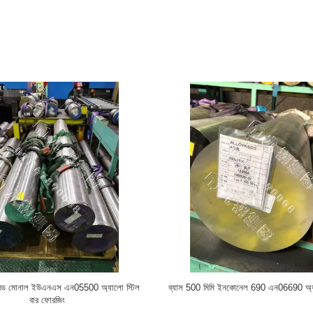
ম বি 265 নকল ব্যাস 200 মিমি টাইটানিয়াম
ধাতুবিদ্যা দিয়া 350 মিমি এএসটিএম বি 348 জি 
অ্যালো বার
রাউন্ড বার