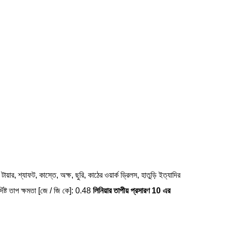
া টায়ার, শ্যাফট, কাস্তে, অক্ষ, ছুরি, কাঠের ওয়ার্ক ড্রিলস, হাতুড়ি ইত্যাদির
্দিষ্ট তাপ ক্ষমতা [জে / জি কে]: 0.48
লিনিয়ার তাপীয় প্রসারণ 10 এর