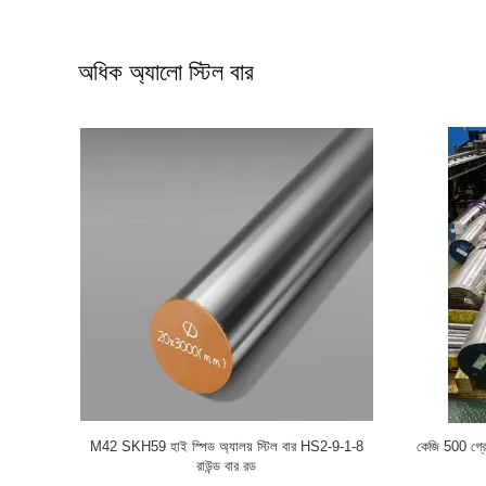
অধিক অ্যালো স্টিল বার
কপার বাস বার
স্যুইচগিয়ার বেধ 24 মিমি সি 1220 সি 1020 খাঁটি তামা বাসবার
জি 5 এএসটিএ