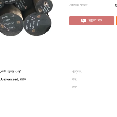
যোগানের ক্ষমতা:
5
ভালো দাম
প প্লেট, বয়লার প্লেট
প্রযুক্তি:
Galvanized, ব্ল্যাক
মান:
নাম: