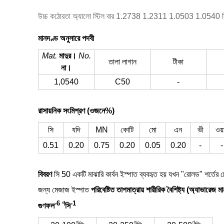
উচ্চ কঠোরতা অ্যালো স্টিল বার 1.2738 1.2311 1.0503 1.0540 স্টি
মানদণ্ড অনুসারে পদবী
Mat.
মাদুর।
No.
তালা লাগান
টীকা
না।
1,0540
C50
-
রাসায়নিক সংমিশ্রণ (ওজনে%)
সি
যদি
MN
কোটি
মো
এন
ভী
ওয়
0.51
0.20
0.75
0.20
0.05
0.20
-
-
বিবরণ
সি 50 একটি মাঝারি কার্বন ইস্পাত ব্যবহৃত হয় যখন "রোলড" শর্তের 
জন্য মেজাজ ইস্পাত
পরিবেষ্টিত তাপমাত্রায় শারীরিক বৈশিষ্ট্য (অ্যাভারেজ ম
-6
ণ
-1
গুণফল
সি
ণ
ণ
ণ