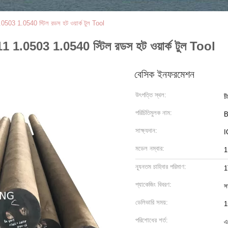
0503 1.0540 স্টিল রডস হট ওয়ার্ক টুল Tool
11 1.0503 1.0540 স্টিল রডস হট ওয়ার্ক টুল Tool
বেসিক ইনফরমেশন
উৎপত্তি স্থল:
চ
পরিচিতিমুলক নাম:
B
সাক্ষ্যদান:
I
মডেল নম্বার:
1
ন্যূনতম চাহিদার পরিমাণ:
প্যাকেজিং বিবরণ:
সা
ডেলিভারি সময়:
1
পরিশোধের শর্ত:
এ