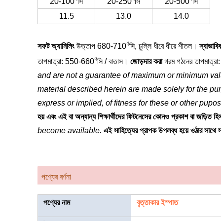
20-100
সি
20-250
সি
20-500
সি
11.5
13.0
14.0
ণ
সফট অ্যানিলিং
উত্তাপ 680-710
সি, চুল্লি ধীরে ধীরে শীতল।
স্বাভাবি
ণ
তাপমাত্রা: 550-660
সি / বাতাস।
জোড়দার করা
গরম গঠনের তাপমাত্র
and are not a guarantee of maximum or minimum val
material described herein are made solely for the pur
express or implied, of fitness for these or other pupo
হয় এবং এই বা অন্যান্য শিক্ষার্থীদের ফিটনেসের কোনও প্রকাশ বা জড়িত হিসা
become available.
এই সাহিত্যের প্রাপক উপলব্ধ হয়ে ওঠার সাথ
পণ্যের বর্ণনা
পণ্যের নাম
বৃত্তাকার ইস্পাত