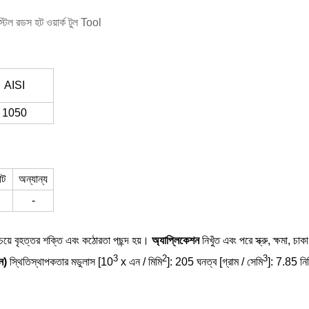
ল রডস হট ওয়ার্ক টুল Tool
AISI
1050
াট
অন্যান্য
-
চেয়ে বৃহত্তর শক্তি এবং কঠোরতা পছন্দ হয়।
অ্যাপ্লিকেশন
নিখুঁত এবং পরে স্ক্রু, ক্ষমা, চাক
3
2
3
ান)
স্থিতিস্থাপকতার মডুলাস [10
x এন / মিমি
]: 205 ঘনত্ব [গ্রাম / সেমি
]: 7.85 নির