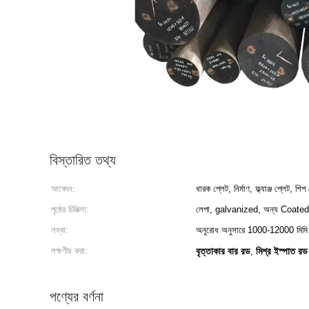
বিস্তারিত তথ্য
আবেদন:
ধারক প্লেট, নির্মাণ, ফ্ল্যাঞ্জ প্লেট, শি
পৃষ্ঠের চিকিত্সা:
লেপা, galvanized, অন্য Coated.
লম্বা:
অনুরোধ অনুসারে 1000-12000 মিমি
লক্ষণীয় করা:
বৃত্তাকার বার রড
মিশ্র ইস্পাত রড
,
পণ্যের বর্ণনা