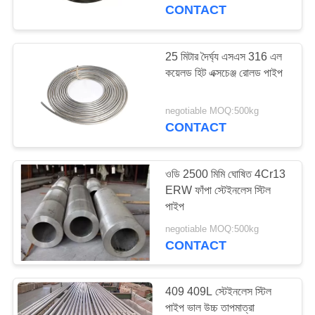
নিয়ন্ত্রণ
CONTACT
যোগাযোগ
25 মিটার দৈর্ঘ্য এসএস 316 এল
44
কয়েলড হিট এক্সচেঞ্জ রোলড পাইপ
করুন
স্টেইনলেস স্টিল পাইপ
negotiable MOQ:500kg
উদ্ধৃতির
CONTACT
জন্য
আবেদন
ওডি 2500 মিমি ঘোষিত 4Cr13
ERW ফাঁপা স্টেইনলেস স্টিল
পাইপ
19
সাইট
negotiable MOQ:500kg
ম্যাপ
CONTACT
স্টেইনলেস স্টিল ফিটিং
PRIVACY
409 409L স্টেইনলেস স্টিল
POLICY
পাইপ ভাল উচ্চ তাপমাত্রা