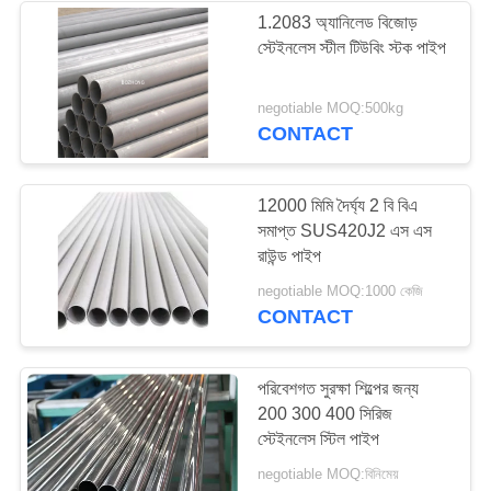
1.2083 অ্যানিলেড বিজোড়
স্টেইনলেস স্টীল টিউবিং স্টক পাইপ
16
negotiable MOQ:500kg
মরিচাবিহীন স্টিলের তার
CONTACT
12000 মিমি দৈর্ঘ্য 2 বি বিএ
সমাপ্ত SUS420J2 এস এস
রাউন্ড পাইপ
34
negotiable MOQ:1000 কেজি
CONTACT
মিশ্র ইস্পাত প্লেট
পরিবেশগত সুরক্ষা শিল্পের জন্য
200 300 400 সিরিজ
স্টেইনলেস স্টিল পাইপ
negotiable MOQ:বিনিমেয়