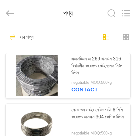
Bozhong
Metal
Group
পণ্য
Co.,
Ltd..
All
Rights
Reserved.
বাড়ি
61
সব পণ্য
এসএস স্টিল প্লেট
পণ্য
এএসটিএম এ 269 এসএস 316
বিরামহীন কয়েলড স্টেইনলেস স্টিল
আমাদের
টিউব
সম্পর্কে
negotiable MOQ:500kg
CONTACT
33
কারখানা
ভ্রমণ
কোল্ড ড্র ড্রইং বেডিং ওডি 6 মিমি
স্টেইনলেস স্টিল কয়েল
কয়েলড এসএস 304 কৈশিক টিউব
মান
negotiable MOQ:500kg