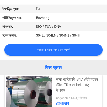
নিয়ন্ত্রণ
উৎপত্তি স্থল:
চীন
যোগাযোগ
পরিচিতিমুলক নাম:
Bozhong
করুন
সাক্ষ্যদান:
ISO / TUV / DNV
মডেল নম্বার:
304L / 304LN / 304N1 / 304H
উদ্ধৃতির
জন্য
আমাদের সাথে যোগাযোগ করুন!
আবেদন
বিশদ প্রকাশ
জারা প্রতিরোধী 347 স্টেইনলেস
স্টীল শীট ফালা নির্মাণ ধাতু
উপাদান
negotiable MOQ:বিনিমেয়
যোগাযোগ