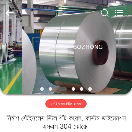
স্টিল
প্লেট
সরবরাহকারী.
Copyright
©
2020
-
2022
বাড়ি
sssteelplate.com.
All
Rights
Reserved.
পণ্য
আমাদের
সম্পর্কে
কারখানা
স্টেইনলেস স্টিল কয়েল
ভ্রমণ
নির্মাণ স্টেইনলেস স্টিল শীট কয়েল, কাস্টম ডাইমেনশন
মান
এসএস 304 কোয়েল